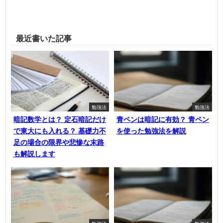
最近書いた記事
勉強法
勉強法
暗記数学とは？ 定石暗記だけ
青ペンは暗記に有効？ 青ペン
で東大にも入れる？ 基礎力不
を使った勉強法を解説
足の場合の限界や悲惨な末路
も解説します