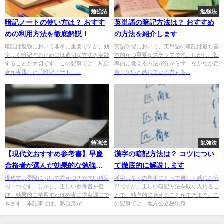
勉強法
勉強法
暗記ノートの使い方は？ おすす
英単語の暗記方法は？ おすすめ
めの利用方法を徹底解説！
の方法を紹介します
暗記は勉強において非常に重要ですが、効
英語学習において、英単語の暗記は最も基
率よく暗記するためには適切な方法を実践
本的かつ重要なステップです。しかし、効
することが大切です。この記事では、私自
率的に覚える方法が分からず、なかなか定
身が実践した「暗記ノート」...
着しないと感じている方も多...
勉強法
勉強法
【現代文おすすめ参考書】早慶
漢字の暗記方法は？ コツについ
合格者が選んだ効果的な勉強法
て徹底的に解説します
と参考書
現代文は受験において差がつきやすい科目
漢字は多くの学生にとって難しく感じる分
の一つです。しかし、正しい参考書を選
野ですが、正しい暗記方法を取り入れるこ
び、効果的に学習すれば確実に得点源にで
とで、効率的に覚えることができます。こ
きます。本記事では、私自身が...
の記事では、地方公立校出身...