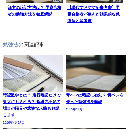
勉強法
勉強法
漢文の暗記方法は？ 早慶合格
【現代文おすすめ参考書】早
者の勉強方法を徹底解説
慶合格者が選んだ効果的な勉
強法と参考書
勉強法
の関連記事
暗記数学とは？ 定石暗記だけで
青ペンは暗記に有効？ 青ペンを
東大にも入れる？ 基礎力不足の
使った勉強法を解説
場合の限界や悲惨な末路も解説
2025年11月6日
します
2026年4月27日