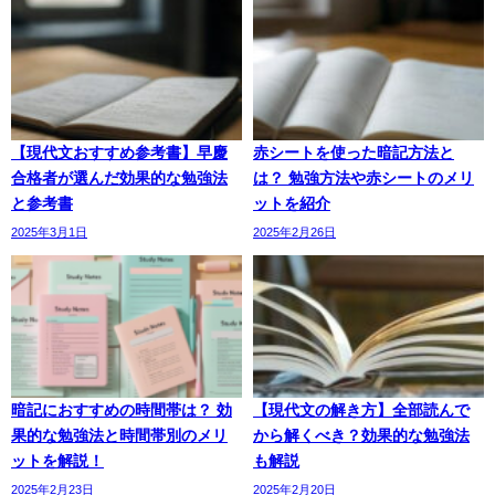
【現代文おすすめ参考書】早慶
赤シートを使った暗記方法と
合格者が選んだ効果的な勉強法
は？ 勉強方法や赤シートのメリ
と参考書
ットを紹介
2025年3月1日
2025年2月26日
暗記におすすめの時間帯は？ 効
【現代文の解き方】全部読んで
果的な勉強法と時間帯別のメリ
から解くべき？効果的な勉強法
ットを解説！
も解説
2025年2月23日
2025年2月20日