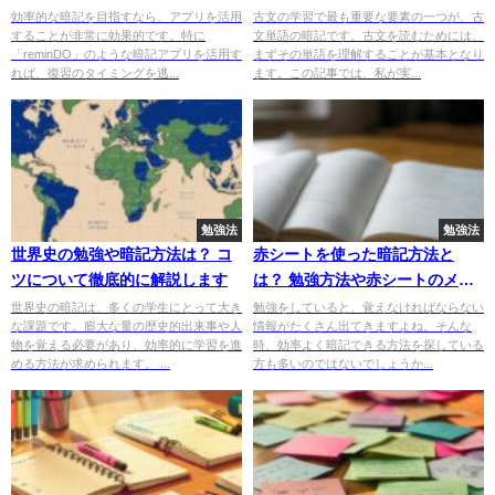
効率的な暗記を目指すなら、アプリを活用
古文の学習で最も重要な要素の一つが、古
することが非常に効果的です。特に
文単語の暗記です。古文を読むためには、
「reminDO」のような暗記アプリを活用す
まずその単語を理解することが基本となり
れば、復習のタイミングを逃...
ます。この記事では、私が実...
勉強法
勉強法
世界史の勉強や暗記方法は？ コ
赤シートを使った暗記方法と
ツについて徹底的に解説します
は？ 勉強方法や赤シートのメリ
ットを紹介
世界史の暗記は、多くの学生にとって大き
勉強をしていると、覚えなければならない
な課題です。膨大な量の歴史的出来事や人
情報がたくさん出てきますよね。そんな
物を覚える必要があり、効率的に学習を進
時、効率よく暗記できる方法を探している
める方法が求められます。 ...
方も多いのではないでしょうか...