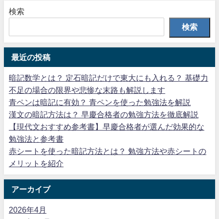
検索
検索
最近の投稿
暗記数学とは？ 定石暗記だけで東大にも入れる？ 基礎力
不足の場合の限界や悲惨な末路も解説します
青ペンは暗記に有効？ 青ペンを使った勉強法を解説
漢文の暗記方法は？ 早慶合格者の勉強方法を徹底解説
【現代文おすすめ参考書】早慶合格者が選んだ効果的な
勉強法と参考書
赤シートを使った暗記方法とは？ 勉強方法や赤シートの
メリットを紹介
アーカイブ
2026年4月